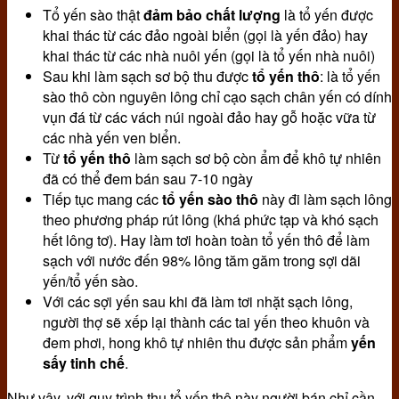
Tổ yến sào thật
đảm bảo chất lượng
là tổ yến được
khai thác từ các đảo ngoài biển (gọi là yến đảo) hay
khai thác từ các nhà nuôi yến (gọi là tổ yến nhà nuôi)
Sau khi làm sạch sơ bộ thu được
tổ yến thô
: là tổ yến
sào thô còn nguyên lông chỉ cạo sạch chân yến có dính
vụn đá từ các vách núi ngoài đảo hay gỗ hoặc vữa từ
các nhà yến ven biển.
Từ
tổ yến thô
làm sạch sơ bộ còn ẩm để khô tự nhiên
đã có thể đem bán sau 7-10 ngày
Tiếp tục mang các
tổ yến sào thô
này đi làm sạch lông
theo phương pháp rút lông (khá phức tạp và khó sạch
hết lông tơ). Hay làm tơi hoàn toàn tổ yến thô để làm
sạch với nước đến 98% lông tăm găm trong sợi dãi
yến/tổ yến sào.
Với các sợi yến sau khi đã làm tơi nhặt sạch lông,
người thợ sẽ xếp lại thành các tai yến theo khuôn và
đem phơi, hong khô tự nhiên thu được sản phẩm
yến
sấy tinh chế
.
Như vậy, với quy trình thu tổ yến thô này người bán chỉ cần