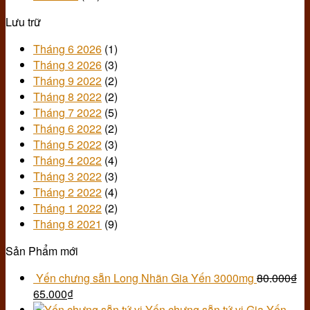
mệt
Lưu trữ
mỏi
căng
Tháng 6 2026
(1)
thẳng
Tháng 3 2026
(3)
Tháng 9 2022
(2)
Tháng 8 2022
(2)
Tháng 7 2022
(5)
Tháng 6 2022
(2)
Tháng 5 2022
(3)
Tháng 4 2022
(4)
Tháng 3 2022
(3)
Tháng 2 2022
(4)
Tháng 1 2022
(2)
Tháng 8 2021
(9)
Sản Phẩm mới
Yến chưng sẵn Long Nhãn Gia Yến 3000mg
80.000
₫
65.000
₫
Yến chưng sẵn tứ vị Gia Yến