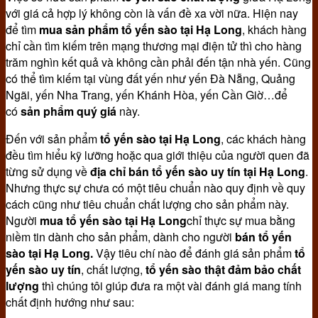
với giá cả hợp lý không còn là vấn đề xa vời nữa. Hiện nay
để tìm
mua sản phẩm tổ yến sào tại Hạ Long
, khách hàng
chỉ cần tìm kiếm trên mạng thương mại điện tử thì cho hàng
trăm nghìn kết quả và không cần phải đến tận nhà yến. Cũng
có thể tìm kiếm tại vùng đất yến như yến Đà Nẵng, Quảng
Ngãi, yến Nha Trang, yến Khánh Hòa, yến Cần Giờ…để
có
sản phẩm quý giá
này.
Đến với sản phẩm
tổ yến sào tại Hạ Long
, các khách hàng
đều tìm hiểu kỹ lưỡng hoặc qua giới thiệu của người quen đã
từng sử dụng về
địa chỉ bán tổ yến sào uy tín tại Hạ Long
.
Nhưng thực sự chưa có một tiêu chuẩn nào quy định về quy
cách cũng như tiêu chuẩn chất lượng cho sản phẩm này.
Người
mua tổ yến sào tại
Hạ Long
chỉ thực sự mua bằng
niềm tin dành cho sản phẩm, dành cho người
bán tổ yến
sào tại Hạ Long.
Vậy tiêu chí nào để đánh giá sản phẩm
tổ
yến sào uy tín
, chất lượng,
tổ yến sào thật đảm bảo chất
lượng
thì chúng tôi giúp đưa ra một vài đánh giá mang tính
chất định hướng như sau: