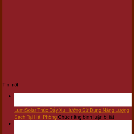
Tin mới
21
Th6
LumiSolar Thúc Đẩy Xu Hướng Sử Dụng Năng Lượng
ở
Sạch Tại Hải Phòng
Chức năng bình luận bị tắt
LumiSola
25
Thúc
Th3