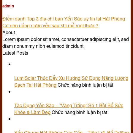
admin
Điểm danh Top 3 địa chỉ bán Yến Sào uy tín tại Hải Phòng
Có nên uống nước yến sau khi mổ ruột thừa ?
About
Lorem ipsum dolor sit amet, consectetuer adipiscing elit, sed
diam nonummy nibh euismod tincidunt.
Latest Posts
21
Th6
LumiSolar Thúc Đẩy Xu Hướng Sử Dụng Năng Lượng
ở
Sạch Tại Hải Phòng
Chức năng bình luận bị tắt
LumiSola
25
Thúc
Th3
Đẩy
Tác Dụng Yến Sào – “Vàng Trắng” Số 1 Bồi Bổ Sức
ở
Xu
Khỏe & Làm Đẹp
Chức năng bình luận bị tắt
Tác
Hướng
25
Dụng
Sử
Th3
Yến
Dụng
Yến Chưng Hải Phòng Cao Cấp – Tiện Lợi, Bổ Dưỡng