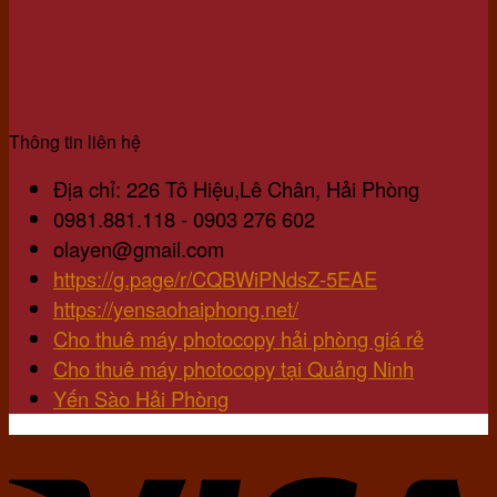
Tín
Tại
Gia
Yến
Thông tin liên hệ
Địa chỉ: 226 Tô Hiệu,Lê Chân, Hải Phòng
0981.881.118 - 0903 276 602
olayen@gmail.com
https://g.page/r/CQBWiPNdsZ-5EAE
https://yensaohaiphong.net/
Cho thuê máy photocopy hải phòng giá rẻ
Cho thuê máy photocopy tại Quảng Ninh
Yến Sào Hải Phòng