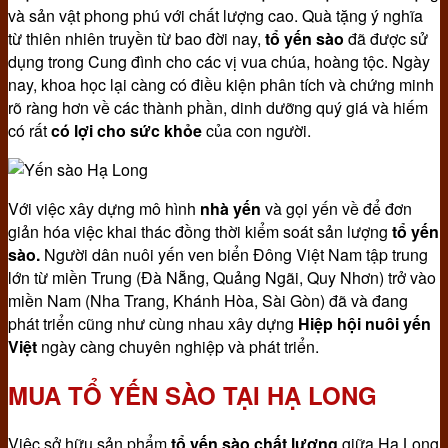
và sản vật phong phú với chất lượng cao. Quà tặng ý nghĩa
từ thiên nhiên truyền từ bao đời nay,
tổ yến sào
đã được sử
dụng trong Cung đình cho các vị vua chúa, hoàng tộc. Ngày
nay, khoa học lại càng có điều kiện phân tích và chứng minh
rõ ràng hơn về các thành phần, dinh dưỡng quý giá và hiếm
có rất
có lợi cho sức khỏe
của con người.
Với việc xây dựng mô hình
nhà yến
và gọi yến về để đơn
giản hóa việc khai thác đồng thời kiểm soát sản lượng
tổ yến
sào.
Người dân nuôi yến ven biển Đông Việt Nam tập trung
lớn từ miền Trung (Đà Nẵng, Quảng Ngãi, Quy Nhơn) trở vào
miền Nam (Nha Trang, Khánh Hòa, Sài Gòn) đã và đang
phát triển cũng như cùng nhau xây dựng
Hiệp hội nuôi yến
Việt
ngày càng chuyên nghiệp và phát triển.
MUA TỔ YẾN SÀO TẠI HẠ LONG
Việc sở hữu sản phẩm
tổ yến sào chất lượng
giữa Hạ Long