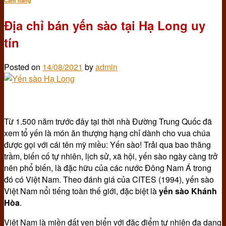
Cẩm nang
Địa chỉ bán yến sào tại Hạ Long uy
tín
Posted on
14/08/2021
by
admin
14
Th8
Từ 1.500 năm trước đây tại thời nhà Đường Trung Quốc đã
xem tổ yến là món ăn thượng hạng chỉ dành cho vua chúa
được gọi với cái tên mỹ miều: Yến sào! Trải qua bao thăng
trầm, biến cố tự nhiên, lịch sử, xã hội, yến sào ngày càng trở
nên phổ biến, là đặc hữu của các nước Đông Nam Á trong
đó có Việt Nam. Theo đánh giá của CITES (1994), yến sào
Việt Nam nổi tiếng toàn thế giới, đặc biệt là
yến sào Khánh
Hòa
.
Việt Nam là miền đất ven biển với đặc điểm tự nhiên đa dạng