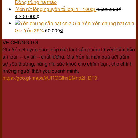
Đông trùng hạ thảo
Yến rút lông nguyên tổ loại 1 - 100gr
4.500.000
₫
4.300.000
₫
Yến chưng hạt chia
Gia Yến 25%
60.000
₫
VỀ CHÚNG TÔI
Gia Yến chuyên cung cấp các loại sản phẩm từ yến đảm bảo
an toàn – uy tín – chất lượng. Gia Yến là món quà gửi gắm
sự yêu thương, nâng niu sức khoẻ cho chính bạn, cho chính
những người thân yêu quanh mình.
https://goo.gl/maps/kURGGihsEMnd2HDF8