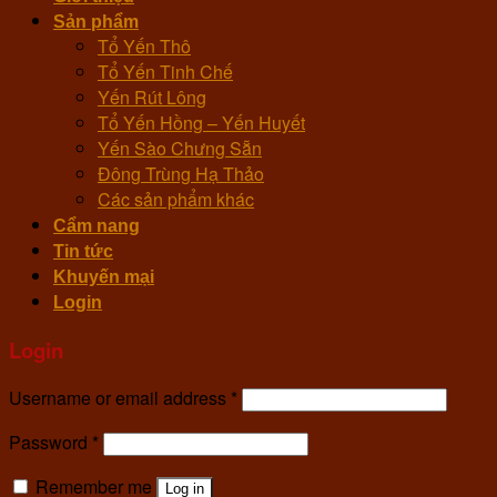
Sản phẩm
Tổ Yến Thô
Tổ Yến Tinh Chế
Yến Rút Lông
Tổ Yến Hồng – Yến Huyết
Yến Sào Chưng Sẵn
Đông Trùng Hạ Thảo
Các sản phẩm khác
Cẩm nang
Tin tức
Khuyến mại
Login
Login
Username or email address
*
Password
*
Remember me
Log in