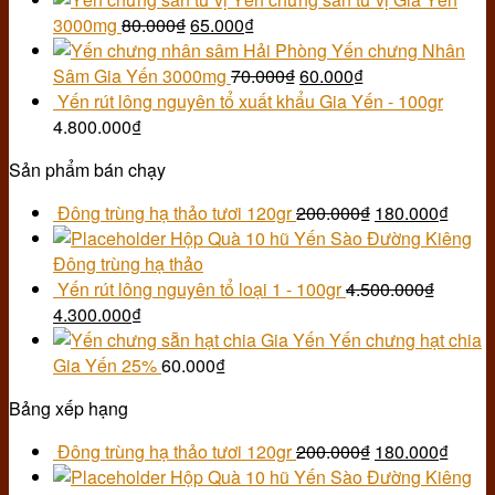
3000mg
80.000
₫
65.000
₫
Yến chưng Nhân
Sâm Gia Yến 3000mg
70.000
₫
60.000
₫
Yến rút lông nguyên tổ xuất khẩu Gia Yến - 100gr
4.800.000
₫
Sản phẩm bán chạy
Đông trùng hạ thảo tươi 120gr
200.000
₫
180.000
₫
Hộp Quà 10 hũ Yến Sào Đường Kiêng
Đông trùng hạ thảo
Yến rút lông nguyên tổ loại 1 - 100gr
4.500.000
₫
4.300.000
₫
Yến chưng hạt chia
Gia Yến 25%
60.000
₫
Bảng xếp hạng
Đông trùng hạ thảo tươi 120gr
200.000
₫
180.000
₫
Hộp Quà 10 hũ Yến Sào Đường Kiêng