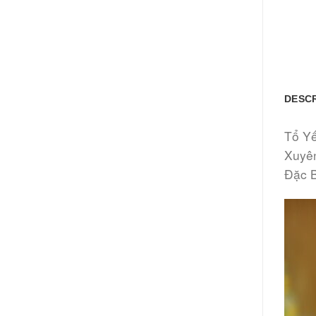
DESCR
Tổ Yế
Xuyê
Đặc 