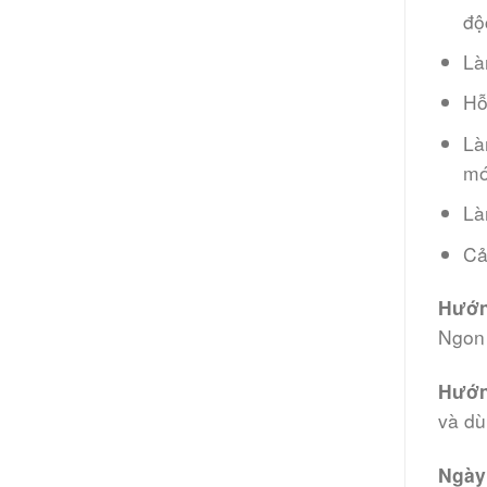
độ
Là
Hỗ
Là
mớ
Là
Cả
Hướn
Ngon 
Hướn
và dù
Ngày