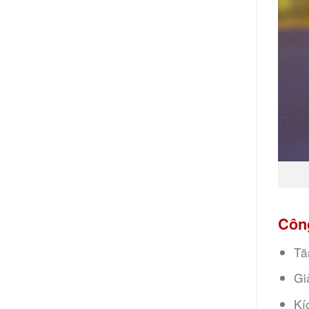
Côn
Tă
Gi
Kí