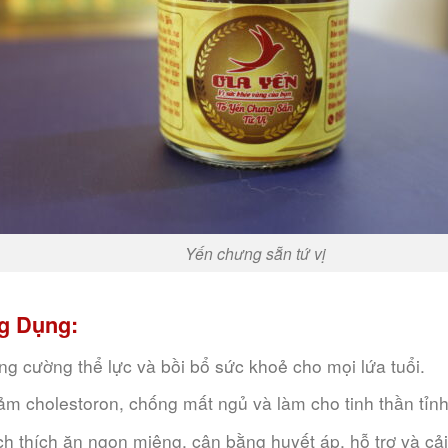
Yến chưng sẵn tứ vị
g Dụng:
ng cường thể lực và bồi bổ sức khoẻ cho mọi lứa tuổi.
ảm cholestoron, chống mất ngủ và làm cho tinh thần tỉnh
ch thích ăn ngon miệng, cân bằng huyết áp, hỗ trợ và cải