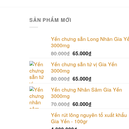
SẢN PHẨM MỚI
Yến chưng sẵn Long Nhãn Gia Y
3000mg
80.000
₫
65.000
₫
Yến chưng sẵn tứ vị Gia Yến
3000mg
80.000
₫
65.000
₫
Yến chưng Nhân Sâm Gia Yến
3000mg
70.000
₫
60.000
₫
Yến rút lông nguyên tổ xuất khẩu
Gia Yến - 100gr