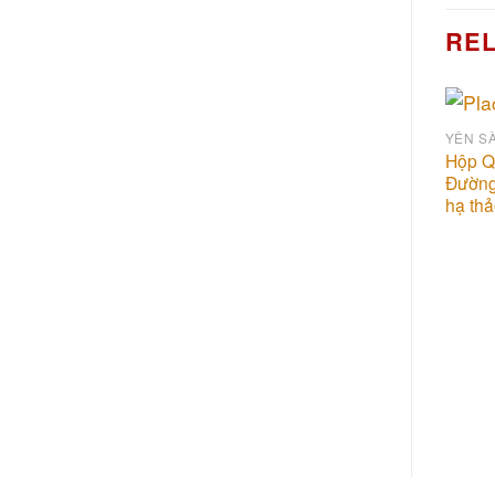
RE
YẾN S
Hộp Q
Đường
hạ th