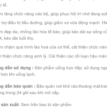
c tố.
m tăng chức năng não bộ, giúp phục hồi trí nhớ đang sú
 trợ điều trị tiểu đường, giúp giảm xơ vữa động mạch. H
m đẹp da, chống lão hóa tế bào, giúp kéo dài sự sống củ
i, kéo dài tuổi thọ.
m chậm quá trình lão hoá của cơ thể, cải thiện chức năng
i thiện chức năng sinh lý. Cải thiện các rối loạn hậu mãn
g dẫn sử dụng :
Sản phẩm uống trực tiếp; sử dụng nga
hơn khi uống lạnh.
g dẫn bảo quản :
Bảo quản nơi khô ráo;thoáng mát;trá
ng trong 24 giờ sau khi mở nắp.
 sản xuất:
X
em trên bao bì sản phẩm.