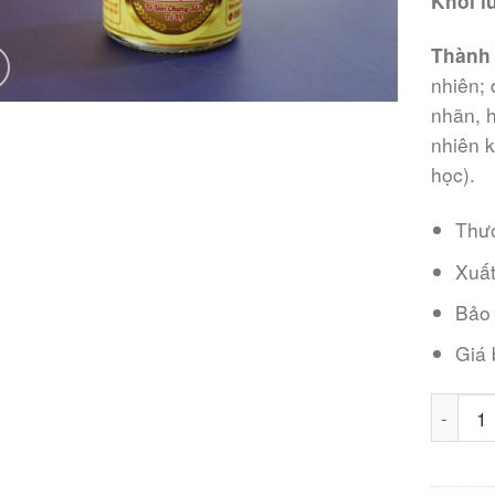
Khối
l
Thành
nhiên; 
nhãn, 
nhiên 
học).
Thư
Xuất
Bảo
Giá
Yến chư