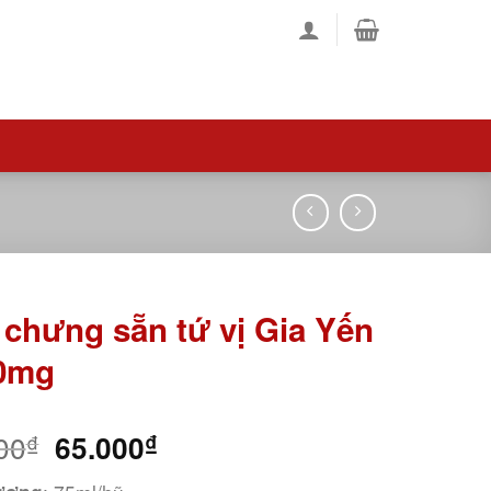
 chưng sẵn tứ vị Gia Yến
0mg
00
₫
65.000
₫