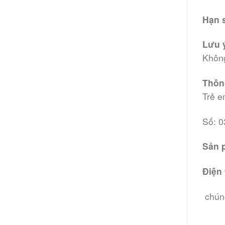
Hạn 
Lưu 
Không
Thôn
Trẻ e
Số: 
Sản 
Điện 
chúng