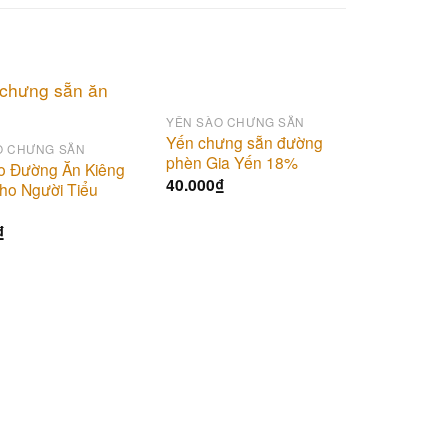
YẾN SÀO CHƯNG SẴN
Add to
Add to
Yến chưng sẵn đường
O CHƯNG SẴN
wishlist
wishlist
phèn Gia Yến 18%
o Đường Ăn Kiêng
40.000
₫
ho Người Tiểu
₫
YẾN SÀO
Yến chư
yến 25%
60.000
₫