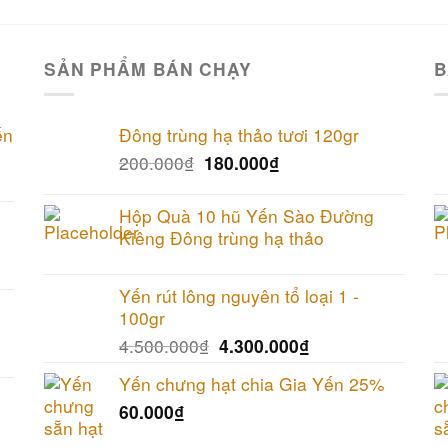
SẢN PHẨM BÁN CHẠY
B
ến
Đông trùng hạ thảo tươi 120gr
200.000
₫
180.000
₫
Hộp Quà 10 hũ Yến Sào Đường
Kiêng Đông trùng hạ thảo
Yến rút lông nguyên tổ loại 1 -
100gr
4.500.000
₫
4.300.000
₫
Yến chưng hạt chia Gia Yến 25%
60.000
₫