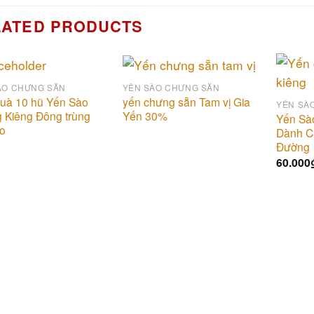
LATED PRODUCTS
ÀO CHƯNG SẴN
YẾN SÀO CHƯNG SẴN
Add to
Add to
uà 10 hũ Yến Sào
yến chưng sẵn Tam vị Gia
YẾN SÀ
wishlist
wishlist
 Kiêng Đông trùng
Yến 30%
Yến Sà
ảo
Dành C
Đường
60.000