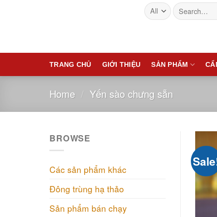
YẾN SÀO
Skip
Search
for:
to
HẢI
content
PHÒNG
TRANG CHỦ
GIỚI THIỆU
SẢN PHẨM
CẨ
Home
/
Yến sào chưng sẵn
BROWSE
Sale
Các sản phẩm khác
Đông trùng hạ thảo
Sản phẩm bán chạy