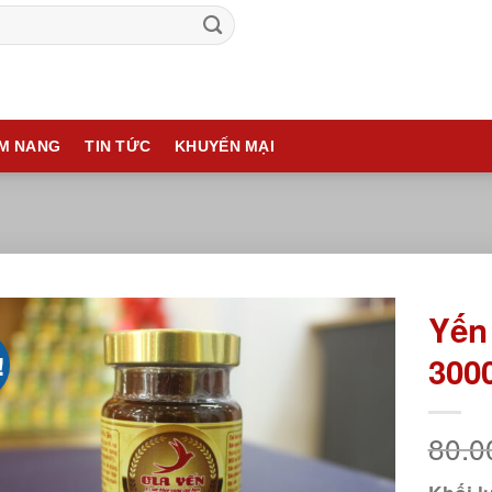
M NANG
TIN TỨC
KHUYẾN MẠI
Yến
!
300
Add to
wishlist
80.0