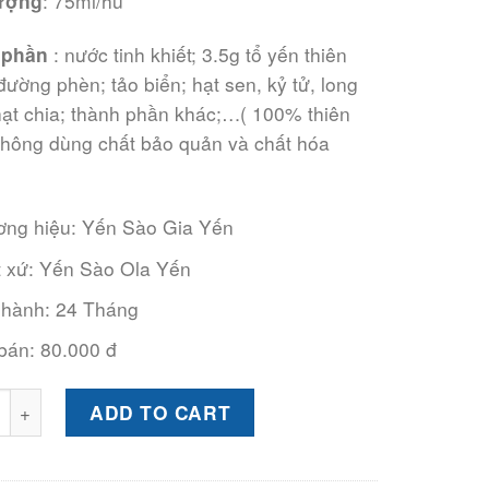
ượng
: 75ml/hũ
 phần
: nước tinh khiết;
3.5g
tổ yến thiên
đường phèn; tảo biển; hạt sen, kỷ tử, long
hạt chia; thành phần khác;…( 100% thiên
không dùng chất bảo quản và chất hóa
ơng hiệu
: Yến Sào Gia Yến
 xứ
: Yến Sào Ola Yến
 hành
: 24 Tháng
 bán
: 80.000 đ
ng sẵn tứ vị Gia Yến 3000mg quantity
ADD TO CART