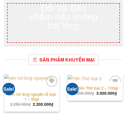
Đổi trả Sản
phẩm nếu không
hài lòng
Quý khách hàng được quyền đổi trả trong vòng 7
ngày nếu sản phẩm không đúng chất lượng
SẢN PHẨM KHUYẾN MẠI
Tổ Yến Thô loại 2 – 100gr
Sale!
Sale!
Add
Add
3.200.000
₫
3.000.000
₫
Yến rút lông nguyên tổ loại
to
to
1 – 50gr
wishlist
wishlist
2.250.000
₫
2.200.000
₫