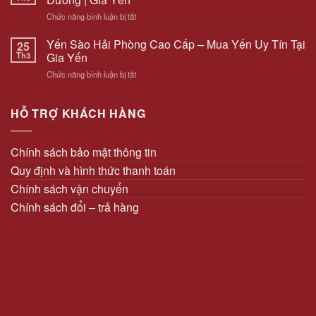
Sào
Lượng
ở
Chức năng bình luận bị tắt
–
Sạch
Yến
“Vàng
Tại
Chưng
Yến Sào Hải Phòng Cao Cấp – Mua Yến Uy Tín Tại
Trắng”
25
Hải
Hải
Số
Th3
Gia Yến
Phòng
Phòng
1
ở
Chức năng bình luận bị tắt
Cao
Bồi
Yến
Cấp
Bổ
Sào
–
Sức
Hải
HỖ TRỢ KHÁCH HÀNG
Tiện
Khỏe
Phòng
Lợi,
&
Cao
Bổ
Làm
Cấp
Dưỡng
Chính sách bảo mật thông tin
Đẹp
–
|
Quy định và hình thức thanh toán
Mua
Gia
Yến
Yến
Chính sách vận chuyển
Uy
Chính sách đổi – trả hàng
Tín
Tại
Gia
Yến