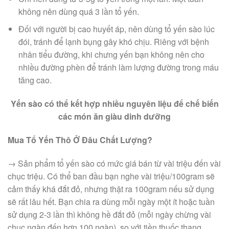
không nên dùng quá 3 lần tổ yến.
Đối với người bị cao huyết áp, nên dùng tổ yến sào lúc
đói, tránh để lạnh bụng gây khó chịu. Riêng với bệnh
nhân tiểu đường, khi chưng yến bạn không nên cho
nhiều đường phèn để tránh làm lượng đường trong máu
tăng cao.
Yến sào có thể kết hợp nhiều nguyên liệu để chế biến
các món ăn giàu dinh dưỡng
Mua Tổ Yến Thô Ở Đâu Chất Lượng?
→ Sản phẩm tổ yến sào có mức giá bán từ vài triệu đến vài
chục triệu. Có thể ban đầu bạn nghe vài triệu/100gram sẽ
cảm thấy khá đắt đỏ, nhưng thật ra 100gram nếu sử dụng
sẽ rất lâu hết. Bạn chia ra dùng mỗi ngày một ít hoặc tuần
sử dụng 2-3 lần thì không hề đắt đỏ (mỗi ngày chừng vài
chục ngàn đến hơn 100 ngàn), so với tiền thuốc thang