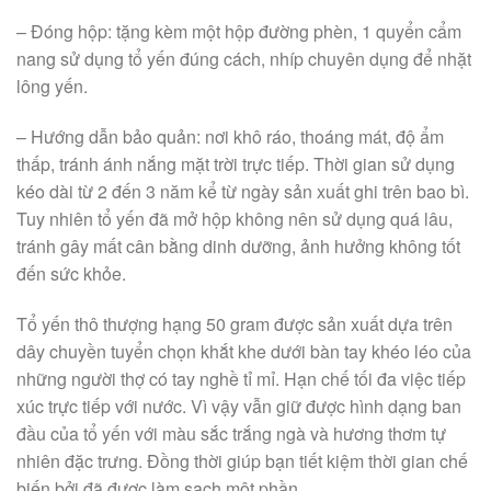
– Đóng hộp: tặng kèm một hộp đường phèn, 1 quyển cẩm
nang sử dụng tổ yến đúng cách, nhíp chuyên dụng để nhặt
lông yến.
– Hướng dẫn bảo quản: nơi khô ráo, thoáng mát, độ ẩm
thấp, tránh ánh nắng mặt trời trực tiếp. Thời gian sử dụng
kéo dài từ 2 đến 3 năm kể từ ngày sản xuất ghi trên bao bì.
Tuy nhiên tổ yến đã mở hộp không nên sử dụng quá lâu,
tránh gây mất cân bằng dinh dưỡng, ảnh hưởng không tốt
đến sức khỏe.
Tổ yến thô thượng hạng 50 gram được sản xuất dựa trên
dây chuyền tuyển chọn khắt khe dưới bàn tay khéo léo của
những người thợ có tay nghề tỉ mỉ. Hạn chế tối đa việc tiếp
xúc trực tiếp với nước. Vì vậy vẫn giữ được hình dạng ban
đầu của tổ yến với màu sắc trắng ngà và hương thơm tự
nhiên đặc trưng. Đồng thời giúp bạn tiết kiệm thời gian chế
biến bởi đã được làm sạch một phần.