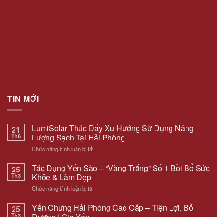
TIN MỚI
LumiSolar Thúc Đẩy Xu Hướng Sử Dụng Năng
21
Th6
Lượng Sạch Tại Hải Phòng
ở
Chức năng bình luận bị tắt
LumiSolar
Thúc
Tác Dụng Yến Sào – “Vàng Trắng” Số 1 Bồi Bổ Sức
25
Đẩy
Th3
Khỏe & Làm Đẹp
Xu
ở
Chức năng bình luận bị tắt
Hướng
Tác
Sử
Dụng
Yến Chưng Hải Phòng Cao Cấp – Tiện Lợi, Bổ
Dụng
25
Yến
Năng
Th3
Dưỡng | Gia Yến