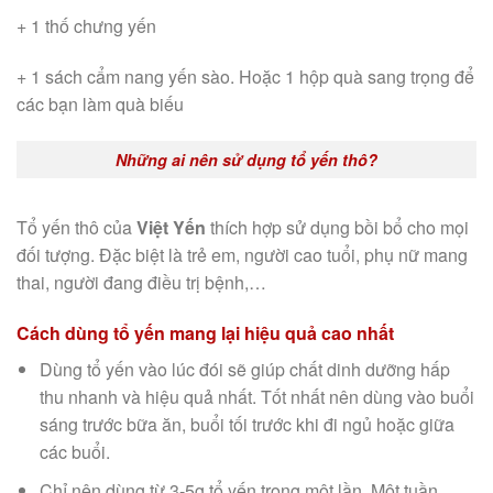
+ 1 thố chưng yến
+ 1 sách cẩm nang yến sào. Hoặc 1 hộp quà sang trọng để
các bạn làm quà biếu
Những ai nên sử dụng tổ yến thô?
Tổ yến thô của
Việt Yến
thích hợp sử dụng bồi bổ cho mọi
đối tượng. Đặc biệt là trẻ em, người cao tuổi, phụ nữ mang
thai, người đang điều trị bệnh,…
Cách dùng tổ yến mang lại hiệu quả cao nhất
Dùng tổ yến vào lúc đói sẽ giúp chất dinh dưỡng hấp
thu nhanh và hiệu quả nhất. Tốt nhất nên dùng vào buổi
sáng trước bữa ăn, buổi tối trước khi đi ngủ hoặc giữa
các buổi.
Chỉ nên dùng từ 3-5g tổ yến trong một lần. Một tuần