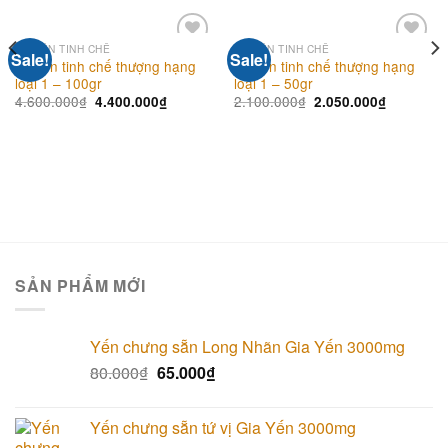
TỔ YẾN TINH CHẾ
TỔ YẾN TINH CHẾ
Sale!
Sale!
Add to
Add to
Tổ yến tinh chế thượng hạng
Tổ yến tinh chế thượng hạng
wishlist
wishlist
loại 1 – 100gr
loại 1 – 50gr
4.600.000
₫
2.100.000
₫
4.400.000
₫
2.050.000
₫
SẢN PHẨM MỚI
Yến chưng sẵn Long Nhãn Gia Yến 3000mg
80.000
₫
65.000
₫
Yến chưng sẵn tứ vị Gia Yến 3000mg