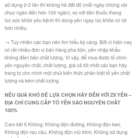
sử dụng 2-3 lần thì không hề đắt đỏ (mỗi ngày chừng vài
chục ngàn đến hơn 100 ngàn), so với tiền thuốc thang
lúc sức khỏe yếu bệnh thì dùng yến ngay lúc khỏe có lợi
hơn nhiều.
→ Tuy nhiên các bạn nên tìm hiểu kỹ càng. Bởi vì hiện nay
có rất nhiều đơn vị bán hàng pha trộn, yến nhập khẩu
không đảm bảo chất lượng. Vì vậy, để mua được tổ chim
yến nguyên chất, chất lượng, giá cả tốt nhất các bạn hãy
trang bị cho mình một chút kiến thức phân biệt tổ yến chất
lượng và kém chất lượng.
NẾU QUÁ KHÓ ĐỂ LỰA CHỌN HÃY ĐẾN VỚI ZII YẾN –
ĐỊA CHỈ CUNG CẤP TỔ YẾN SÀO NGUYÊN CHẤT
100%
Cam kết 5 Không: Không độn đường, Không độn keo,
Không độn rau câu, Không độn mủ trôm, Không sử dụng