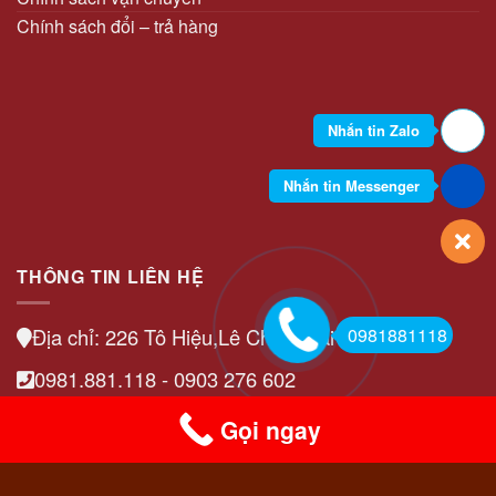
Uy
Chính sách đổi – trả hàng
Tín
Tại
Gia
Yến
Nhắn tin Zalo
Nhắn tin Messenger
THÔNG TIN LIÊN HỆ
0981881118
Địa chỉ: 226 Tô Hiệu,Lê Chân, Hải Phòng
0981.881.118 - 0903 276 602
olayen@gmail.com
Gọi ngay
https://g.page/r/CQBWiPNdsZ-5EAE