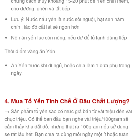
chưng cách thủy khoảng 15-20 phút để Yến chín mềm,
cho đường phèn và tắt bếp
Lưu ý: Nước nấu yến là nước sôi nguội, hạt sen hầm
chín , táo đỏ cắt lát sẽ ngon hơn
Nên ăn yến lúc còn nóng, nếu dư để tủ lạnh dùng tiếp
Thời điểm vàng ăn Yến
Ăn Yến trước khi đi ngủ, hoặc chia làm 1 bữa phụ trong
ngày.
4. Mua Tổ Yến Tinh Chế Ở Đâu Chất Lượng?
→ Sản phẩm tổ yến sào có mức giá bán từ vài triệu đến vài
chục triệu. Có thể ban đầu bạn nghe vài triệu/100gram sẽ
cảm thấy khá đắt đỏ, nhưng thật ra 100gram nếu sử dụng
sẽ rất lâu hết. Bạn chia ra dùng mỗi ngày một ít hoặc tuần