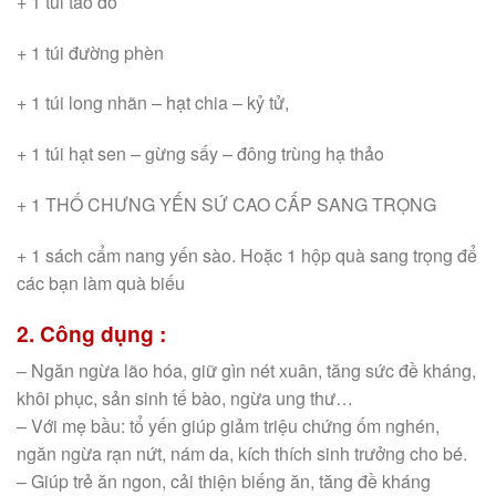
+ 1 túi táo đỏ
+ 1 túi đường phèn
+ 1 túi long nhãn – hạt chia – kỷ tử,
+ 1 túi hạt sen – gừng sấy – đông trùng hạ thảo
+ 1 THỐ CHƯNG YẾN SỨ CAO CẤP SANG TRỌNG
+ 1 sách cẩm nang yến sào. Hoặc 1 hộp quà sang trọng để
các bạn làm quà biếu
2. Công dụng
:
– Ngăn ngừa lão hóa, giữ gìn nét xuân, tăng sức đề kháng,
khôi phục, sản sinh tế bào, ngừa ung thư…
– Với mẹ bầu: tổ yến giúp giảm triệu chứng ốm nghén,
ngăn ngừa rạn nứt, nám da, kích thích sinh trưởng cho bé.
– Giúp trẻ ăn ngon, cải thiện biếng ăn, tăng đề kháng