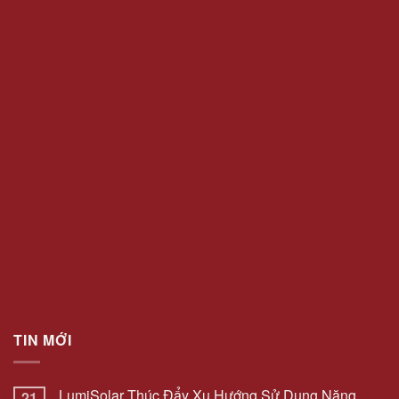
TIN MỚI
LumiSolar Thúc Đẩy Xu Hướng Sử Dụng Năng
21