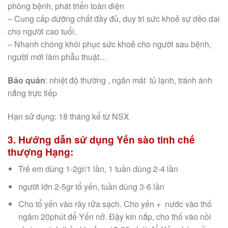
phòng bệnh, phát triển toàn diện
– Cung cấp dưỡng chất đầy đủ, duy trì sức khoẻ sự dẻo dai
cho người cao tuổi.
– Nhanh chóng khôi phục sức khoẻ cho người sau bệnh,
người mới làm phẫu thuật…
Bảo quản
: nhiệt độ thường , ngăn mát tủ lạnh, tránh ánh
nắng trực tiếp
Hạn sử dụng: 18 tháng kể từ NSX
3. Hướng dẫn sử dụng Yến sào tinh chế
thượng Hạng
:
Trẻ em dùng 1-2gr/1 lần, 1 tuần dùng 2-4 lần
người lớn 2-5gr tổ yến, tuần dùng 3-6 lần
Cho tổ yến vào rây rửa sạch. Cho yến + nước vào thố
ngâm 20phút để Yến nở. Đậy kín nắp, cho thố vào nồi