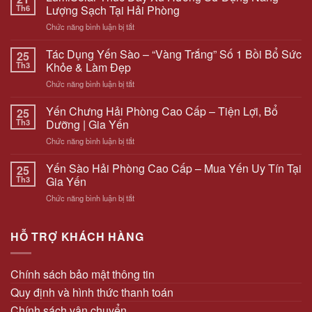
Th6
Lượng Sạch Tại Hải Phòng
ở
Chức năng bình luận bị tắt
LumiSolar
Thúc
Tác Dụng Yến Sào – “Vàng Trắng” Số 1 Bồi Bổ Sức
25
Đẩy
Th3
Khỏe & Làm Đẹp
Xu
ở
Chức năng bình luận bị tắt
Hướng
Tác
Sử
Dụng
Yến Chưng Hải Phòng Cao Cấp – Tiện Lợi, Bổ
Dụng
25
Yến
Năng
Th3
Dưỡng | Gia Yến
Sào
Lượng
ở
Chức năng bình luận bị tắt
–
Sạch
Yến
“Vàng
Tại
Chưng
Yến Sào Hải Phòng Cao Cấp – Mua Yến Uy Tín Tại
Trắng”
25
Hải
Hải
Số
Th3
Gia Yến
Phòng
Phòng
1
ở
Chức năng bình luận bị tắt
Cao
Bồi
Yến
Cấp
Bổ
Sào
–
Sức
Hải
HỖ TRỢ KHÁCH HÀNG
Tiện
Khỏe
Phòng
Lợi,
&
Cao
Bổ
Làm
Cấp
Dưỡng
Chính sách bảo mật thông tin
Đẹp
–
|
Quy định và hình thức thanh toán
Mua
Gia
Yến
Yến
Chính sách vận chuyển