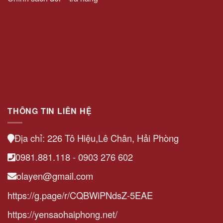
Tại
Gia
Yến
THÔNG TIN LIÊN HỆ
Địa chỉ: 226 Tô Hiệu,Lê Chân, Hải Phòng
0981.881.118 - 0903 276 602
olayen@gmail.com
https://g.page/r/CQBWiPNdsZ-5EAE
https://yensaohaiphong.net/