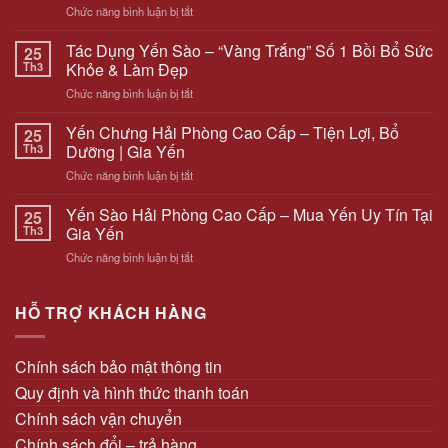
ở
Chức năng bình luận bị tắt
LumiSolar
Thúc
Tác Dụng Yến Sào – “Vàng Trắng” Số 1 Bồi Bổ Sức
25
Đẩy
Th3
Khỏe & Làm Đẹp
Xu
ở
Chức năng bình luận bị tắt
Hướng
Tác
Sử
Dụng
Yến Chưng Hải Phòng Cao Cấp – Tiện Lợi, Bổ
Dụng
25
Yến
Năng
Th3
Dưỡng | Gia Yến
Sào
Lượng
ở
Chức năng bình luận bị tắt
–
Sạch
Yến
“Vàng
Tại
Chưng
Yến Sào Hải Phòng Cao Cấp – Mua Yến Uy Tín Tại
Trắng”
25
Hải
Hải
Số
Th3
Gia Yến
Phòng
Phòng
1
ở
Chức năng bình luận bị tắt
Cao
Bồi
Yến
Cấp
Bổ
Sào
–
Sức
Hải
HỖ TRỢ KHÁCH HÀNG
Tiện
Khỏe
Phòng
Lợi,
&
Cao
Bổ
Làm
Cấp
Dưỡng
Chính sách bảo mật thông tin
Đẹp
–
|
Quy định và hình thức thanh toán
Mua
Gia
Yến
Yến
Chính sách vận chuyển
Uy
Chính sách đổi – trả hàng
Tín