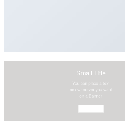
Small Title
You can place a text
box wherever you want
on a Banner
CLICK ME!