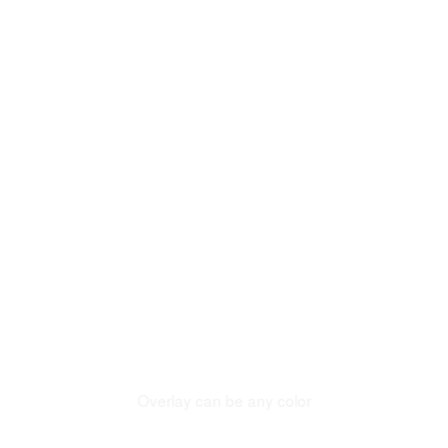
Add animated
borders
Add Overlay
Overlay can be any color