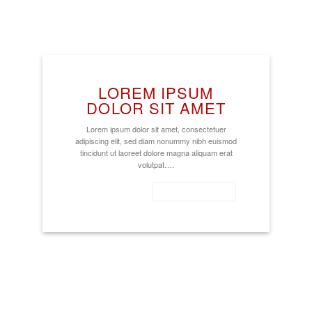
LOREM IPSUM
DOLOR SIT AMET
Lorem ipsum dolor sit amet, consectetuer
adipiscing elit, sed diam nonummy nibh euismod
tincidunt ut laoreet dolore magna aliquam erat
volutpat….
SIMPLE LINK
SIMPLE BUTTON