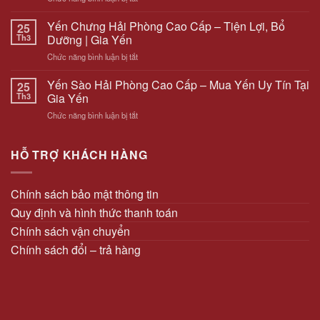
Tác
Sử
Dụng
Yến Chưng Hải Phòng Cao Cấp – Tiện Lợi, Bổ
Dụng
25
Yến
Năng
Th3
Dưỡng | Gia Yến
Sào
Lượng
ở
Chức năng bình luận bị tắt
–
Sạch
Yến
“Vàng
Tại
Chưng
Yến Sào Hải Phòng Cao Cấp – Mua Yến Uy Tín Tại
Trắng”
25
Hải
Hải
Số
Th3
Gia Yến
Phòng
Phòng
1
ở
Chức năng bình luận bị tắt
Cao
Bồi
Yến
Cấp
Bổ
Sào
–
Sức
Hải
HỖ TRỢ KHÁCH HÀNG
Tiện
Khỏe
Phòng
Lợi,
&
Cao
Bổ
Làm
Cấp
Dưỡng
Chính sách bảo mật thông tin
Đẹp
–
|
Quy định và hình thức thanh toán
Mua
Gia
Yến
Yến
Chính sách vận chuyển
Uy
Chính sách đổi – trả hàng
Tín
Tại
Gia
Yến